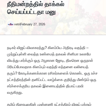
நீதிமன்றத்தில் தாக்கல்
செய்யப்பட்டதா மனு
vetri
February 27, 2026
நடிகர் விஜய் விவாகரத்து? கிளம்பிய அதிரடி வதந்தி –
முற்றுப்புள்ளி வைத்த உண்மைத் தகவல் சினிமா உலகமே
வியந்து பார்க்கும் ஒரு அழகான ஜோடி, திடீரென ஒருநாள்
பிரியப்போவதாக கிளம்பும் வதந்தி எத்தனை வலியைத்
தரும்? கோடிக்கணக்கான ரசிகர்களைக் கொண்ட ஒரு உச்ச
நட்சத்திரத்தின் தனிப்பட்ட வாழ்க்கை குறித்து மீண்டும் ஒரு
சர்ச்சைக்குரிய தகவல் இணையத்தில் தீயாய் பரவி
வருகிறது.
தமிழ் திரையுலகின் முன்னணி நட்சத்திரம் விஜய் மற்றும்