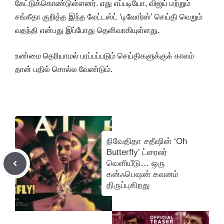
கேட்டுக்கொண்டுள்ளனர். எது எப்படியோ, விஜய் மற்றும்
சங்கீதா குறித்த இந்த லேட்டஸ்ட் ‘டிவோர்ஸ்’ செய்தி வெறும்
வதந்தி என்பது இப்போது தெளிவாகியுள்ளது.
உண்மை தெரியாமல் பரப்பப்படும் செய்திகளுக்குக் காலம்
தான் பதில் சொல்ல வேண்டும்.
நிவேதிதா சதீஷின் ‘Oh
Butterfly’ ட்ரைலர்
வெளியீடு… ஒரு
கன்ஃபெஷன் கவனம்
திருப்புகிறது