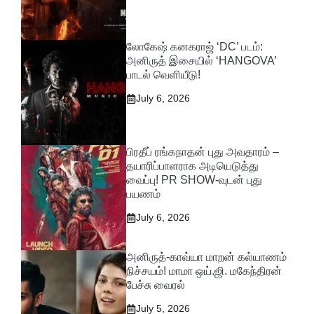
லோகேஷ் கனகராஜ் ‘DC’ படம்:
அனிருத் இசையில் ‘HANGOVA’
பாடல் வெளியீடு!
July 6, 2026
பிரதீப் ரங்கநாதன் புது அவதாரம் –
தயாரிப்பாளராக அடியெடுத்து
வைப்பு! PR SHOW-வுடன் புது
பயணம்
July 6, 2026
அனிருத்-காவ்யா மாறன் கல்யாணம்
நிச்சயம்! மாமா ஒய்.ஜி. மகேந்திரன்
பேச்சு வைரல்
July 5, 2026