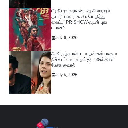
பிரதீப் ரங்கநாதன் புது அவதாரம் –
தயாரிப்பாளராக அடியெடுத்து
வைப்பு! PR SHOW-வுடன் புது
பயணம்
July 6, 2026
அனிருத்-காவ்யா மாறன் கல்யாணம்
நிச்சயம்! மாமா ஒய்.ஜி. மகேந்திரன்
பேச்சு வைரல்
July 5, 2026