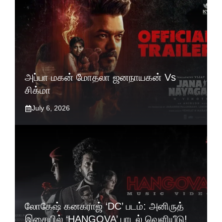
அப்பா மகன் மோதலா ஜனநாயகன் Vs
சிக்மா
July 6, 2026
லோகேஷ் கனகராஜ் ‘DC’ படம்: அனிருத்
இசையில் ‘HANGOVA’ பாடல் வெளியீடு!