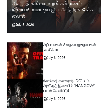
அனிருத்-காவ்யா மாறன் கல்யாணம்
நிச்சயம்! மாமா ஒய்.ஜி. மகேந்திரன் பேச்சு
வைரல்
July 5, 2026
அப்பா மகன் மோதலா ஜனநாயகன்
vs சிக்மா
July 6, 2026
லோகேஷ் கனகராஜ் ‘DC’ படம்:
அனிருத் இசையில் ‘HANGOVA’
பாடல் வெளியீடு!
July 6, 2026