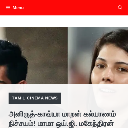
Skip
Menu
to
content
TAMIL CINEMA NEWS
அனிருத்-காவ்யா மாறன் கல்யாணம்
நிச்சயம்! மாமா ஒய்.ஜி. மகேந்திரன்