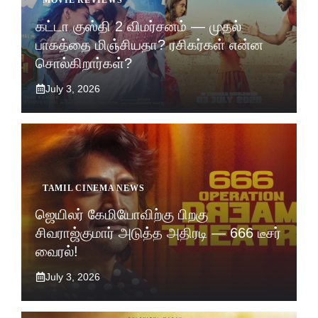
கட்டா குஸ்தி 2 விமர்சனம் — முதல்
பாகத்தை மிஞ்சியதா? ரசிகர்கள் என்ன
சொல்கிறார்கள்?
July 3, 2026
TAMIL CINEMA NEWS
ஜெயிலர் கேமியோவிற்கு பிறகு
சிவராஜ்குமார் அடுத்த அதிரடி — 666 டீசர்
வைரல்!
July 3, 2026