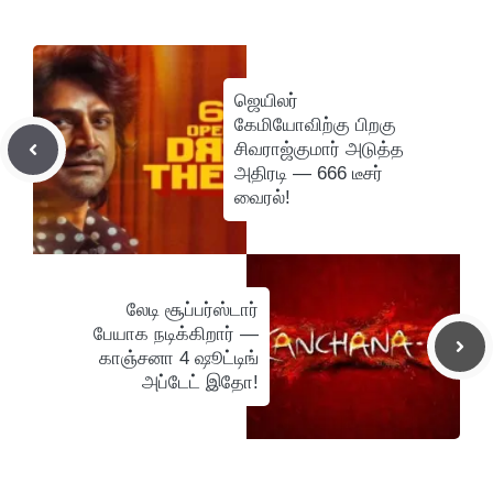
ஜெயிலர்
கேமியோவிற்கு பிறகு
சிவராஜ்குமார் அடுத்த
அதிரடி — 666 டீசர்
வைரல்!
லேடி சூப்பர்ஸ்டார்
பேயாக நடிக்கிறார் —
காஞ்சனா 4 ஷூட்டிங்
அப்டேட் இதோ!