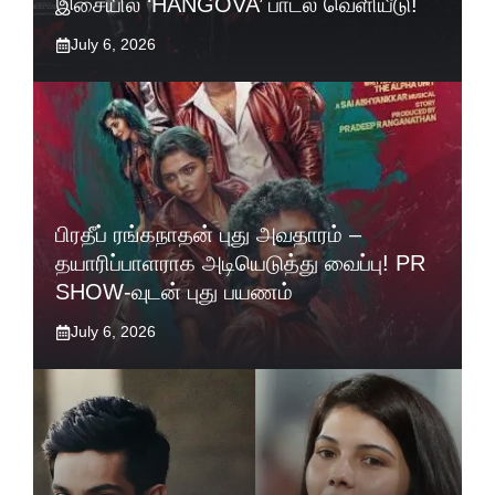
இசையில் ‘HANGOVA’ பாடல் வெளியீடு!
July 6, 2026
பிரதீப் ரங்கநாதன் புது அவதாரம் –
தயாரிப்பாளராக அடியெடுத்து வைப்பு! PR
SHOW-வுடன் புது பயணம்
July 6, 2026