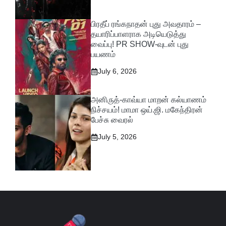
பிரதீப் ரங்கநாதன் புது அவதாரம் –
தயாரிப்பாளராக அடியெடுத்து
வைப்பு! PR SHOW-வுடன் புது
பயணம்
July 6, 2026
அனிருத்-காவ்யா மாறன் கல்யாணம்
நிச்சயம்! மாமா ஒய்.ஜி. மகேந்திரன்
பேச்சு வைரல்
July 5, 2026