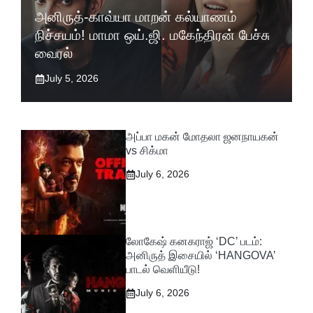
அனிருத்-காவ்யா மாறன் கல்யாணம்
நிச்சயம்! மாமா ஒய்.ஜி. மகேந்திரன் பேச்சு
வைரல்
July 5, 2026
அப்பா மகன் மோதலா ஜனநாயகன்
vs சிக்மா
July 6, 2026
லோகேஷ் கனகராஜ் ‘DC’ படம்:
அனிருத் இசையில் ‘HANGOVA’
பாடல் வெளியீடு!
July 6, 2026