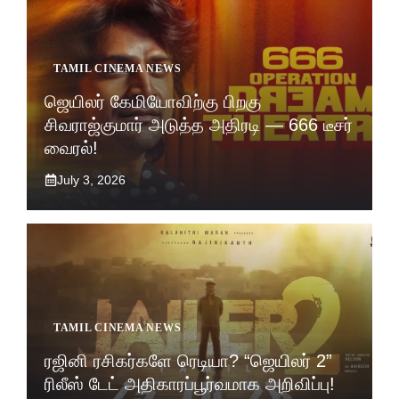
TAMIL CINEMA NEWS
ஜெயிலர் கேமியோவிற்கு பிறகு
சிவராஜ்குமார் அடுத்த அதிரடி — 666 டீசர்
வைரல்!
July 3, 2026
TAMIL CINEMA NEWS
ரஜினி ரசிகர்களே ரெடியா? “ஜெயிலர் 2”
ரிலீஸ் டேட் அதிகாரப்பூர்வமாக அறிவிப்பு!