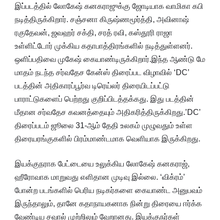
இப்படத்தில் லோகேஷ் கனகராஜுக்கு ஜோடியாக வாமிகா கபி
நடித்திருக்கிறார். சஞ்சனா கிருஷ்ணமூர்த்தி, அவினாஷ்
ரகுதேவன், ஜவஹர் சக்தி, சரத் ரவி, கஸ்தூரி ராஜா
உள்ளிட்டோர் முக்கிய கதாபாத்திரங்களில் நடித்துள்ளனர்.
ஒளிப்பதிவை மு​கேஷ் கையாண்டிருக்கிறார்.இந்த ஆண்டு மே
மாதம் நடந்த சர்வதேச கேன்ஸ் திரைப்பட விழாவில் ‘DC’
படத்தின் அதிகாரப்பூர்வ டிரெய்லர் திரையிடப்பட்டு
பாராட்டுகளைப் பெற்றது குறிப்பிடத்தக்கது. இது படத்தின்
மீதான சர்வதேச கவனத்தையும் அதிகரித்திருக்கிறது.’DC’
திரைப்படம் ஜூலை 31-ஆம் தேதி உலகம் முழுவதும் உள்ள
திரையரங்குகளில் பிரம்மாண்டமாக வெளியாக இருக்கிறது.
இயக்குநராக பேட்டையை உலுக்கிய லோகேஷ் கனகராஜ்,
ஹீரோவாக மாறுவது எளிதான முடிவு இல்லை. ‘விக்ரம்’
போன்ற படங்களில் பெரிய நடிகர்களை கையாண்ட அனுபவம்
இருந்தாலும், தானே கதாநாயகனாக நின்று திரையை ஈர்க்க
வேண்டிய சவால் முற்றிலும் வேறானது. இயக்குநர்கள்