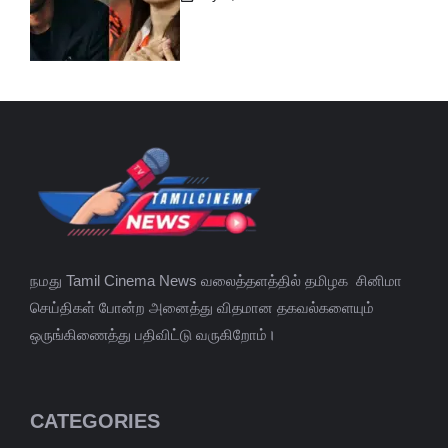
நமது Tamil Cinema News வலைத்தளத்தில் தமிழக சினிமா
செய்திகள் போன்ற அனைத்து விதமான தகவல்களையும்
ஒருங்கிணைத்து பதிவிட்டு வருகிறோம்।
CATEGORIES