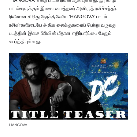
‘HANGOVA’ என்ற பாடல் ரிலீஸ் ஆகியுள்ளது. இரண்டு
பாடல்களுக்கும் இசையமைத்தவர் அனிருத் ரவிச்சந்தர்.
ரிலீஸான சிறிது நேரத்திலேயே ‘HANGOVA’ பாடல்
ரசிகர்களிடையே அதிக லைக்குகளைப் பெற்று வருவது
படத்தின் இசை பிரிவின் மீதான எதிர்பார்ப்பை மேலும்
உயர்த்தியுள்ளது.
HANGOVA