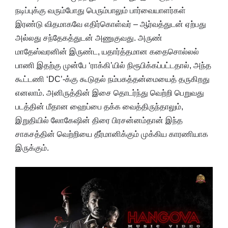
நடிப்புக்கு வரும்போது பெரும்பாலும் பார்வையாளர்கள்
இரண்டு விதமாகவே எதிர்கொள்வர் – ஆர்வத்துடன் ஏற்பது
அல்லது சந்தேகத்துடன் அணுகுவது. அருண்
மாதேஸ்வரனின் இருண்ட, யதார்த்தமான கதைசொல்லல்
பாணி இதற்கு முன்பே ‘ராக்கி’யில் நிரூபிக்கப்பட்டதால், அந்த
கூட்டணி ‘DC’-க்கு கூடுதல் நம்பகத்தன்மையைத் தருகிறது
எனலாம். அனிருத்தின் இசை தொடர்ந்து வெற்றி பெறுவது
படத்தின் மீதான ஹைப்பை தக்க வைத்திருந்தாலும்,
இறுதியில் லோகேஷின் திரை பிரசன்னம்தான் இந்த
சாகசத்தின் வெற்றியை தீர்மானிக்கும் முக்கிய காரணியாக
இருக்கும்.