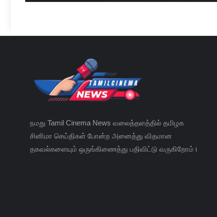
நமது Tamil Cinema News வலைத்தளத்தில் தமிழக
சினிமா செய்திகள் போன்ற அனைத்து விதமான
தகவல்களையும் ஒருங்கிணைத்து பதிவிட்டு வருகிறோம்।