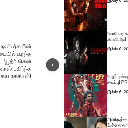
July 6, 2
லோகேஷ் கன
வெளியீடு!
நண்பர்களின்
July 6, 2
டையில் பிறந்த
‘யூத்’: கென்
ாஸ் பகிர்ந்த
ரசிய ரகசியம்!
பிரதீப் ரங
வைப்பு! P
July 6, 2
அனிருத்-கா
பேச்சு வைர