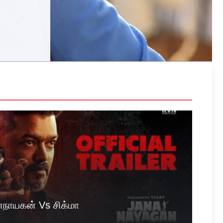
நாயகன் Vs சிக்மா