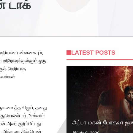
் டாக்
LATEST POSTS
ைதியான புன்னகையும்,
் ஹீரோவுக்குள்ளும் ஒரு
்குத் தெரியாத
தகவல்கள்
ருக வைத்த விஜய், தனது
்ந்துகொண்டார். “எல்லாம்
அப்பா மகன் மோதலா ஜன
 அவர் குறிப்பிட்டது
ு. அந்த வயதில் பெண்