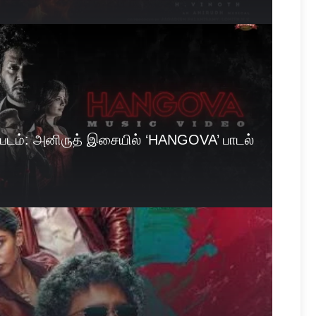
படம்: அனிருத் இசையில் ‘HANGOVA’ பாடல்