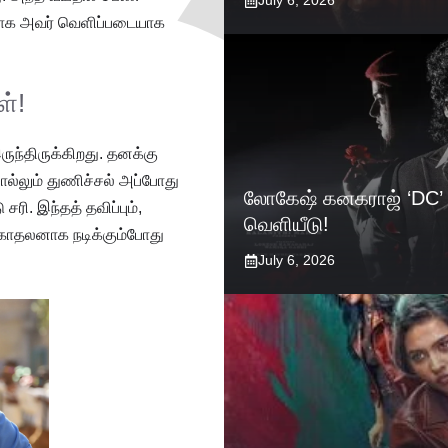
July 6, 2026
்ததாக அவர் வெளிப்படையாக
்!
ுந்திருக்கிறது. தனக்கு
ொல்லும் துணிச்சல் அப்போது
லோகேஷ் கனகராஜ் ‘DC’ 
ரி. இந்தத் தவிப்பும்,
வெளியீடு!
் காதலனாக நடிக்கும்போது
July 6, 2026