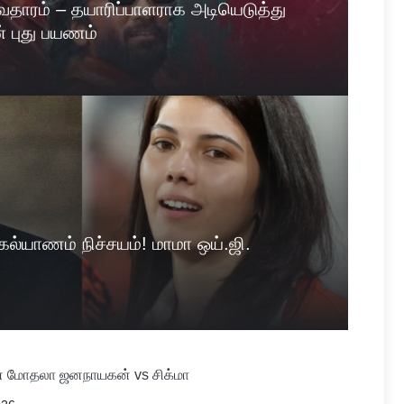
 அவதாரம் – தயாரிப்பாளராக அடியெடுத்து
் புது பயணம்
ல்யாணம் நிச்சயம்! மாமா ஒய்.ஜி.
் மோதலா ஜனநாயகன் vs சிக்மா