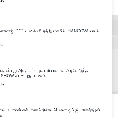
026
கராஜ் ‘DC’ படம்: அனிருத் இசையில் ‘HANGOVA’ பாடல்
026
்கநாதன் புது அவதாரம் – தயாரிப்பாளராக அடியெடுத்து
R SHOW-வுடன் புது பயணம்
026
வ்யா மாறன் கல்யாணம் நிச்சயம்! மாமா ஒய்.ஜி. மகேந்திரன்
ல்