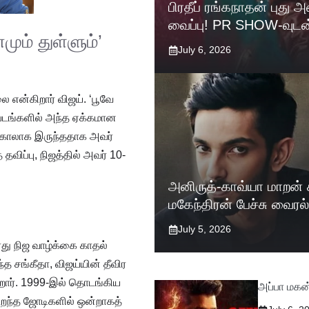
பிரதீப் ரங்கநாதன் புது
வைப்பு! PR SHOW-வுடன
ும் துள்ளும்’
July 6, 2026
 என்கிறார் விஜய். ‘பூவே
ற படங்களில் அந்த ஏக்கமான
கோலாக இருந்ததாக அவர்
் தவிப்பு, நிஜத்தில் அவர் 10-
அனிருத்-காவ்யா மாறன் க
மகேந்திரன் பேச்சு வைரல்
July 5, 2026
ரது நிஜ வாழ்க்கை காதல்
 சங்கீதா, விஜய்யின் தீவிர
ார். 1999-இல் தொடங்கிய
அப்பா மகன
றந்த ஜோடிகளில் ஒன்றாகத்