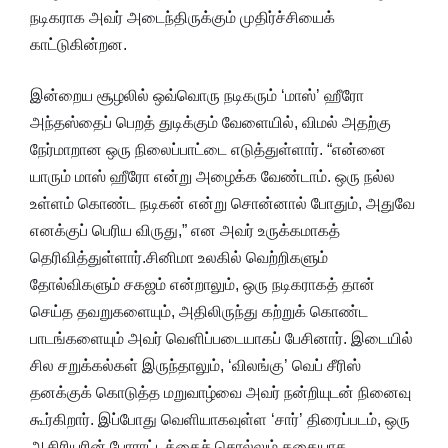
நடிகராக அவர் அடைந்திருக்கும் முதிர்ச்சியைக்
காட்டுகின்றன.
இன்றைய சூழலில் ஒவ்வொரு நடிகரும் ‘மாஸ்’ ஹீரோ
அந்தஸ்தைப் பெறத் துடிக்கும் வேளையில், விமல் அதற்கு
நேர்மாறான ஒரு நிலைப்பாட்டை எடுத்துள்ளார். “என்னை
யாரும் மாஸ் ஹீரோ என்று அழைக்க வேண்டாம். ஒரு நல்ல
உள்ளம் கொண்ட நடிகன் என்று சொன்னால் போதும், அதுவே
எனக்குப் பெரிய விருது,” என அவர் உருக்கமாகத்
தெரிவித்துள்ளார்.சினிமா உலகில் வெற்றிகளும்
தோல்விகளும் சகஜம் என்றாலும், ஒரு நடிகராகத் தான்
செய்த தவறுகளையும், அதிலிருந்து கற்றுக் கொண்ட
பாடங்களையும் அவர் வெளிப்படையாகப் பேசினார். இடையில்
சில சறுக்கல்கள் இருந்தாலும், ‘விலங்கு’ வெப் சீரிஸ்
தனக்குக் கொடுத்த மறுவாழ்வை அவர் நன்றியுடன் நினைவு
கூர்கிறார். இப்போது வெளியாகவுள்ள ‘சார்’ திரைப்படம், ஒரு
ஆசிரியரின் போராட்டத்தைச் சொல்லும் கதையாக