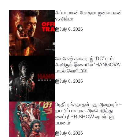
அப்பா மகன் மோதலா ஜனநாயகன்
vs சிக்மா
July 6, 2026
லோகேஷ் கனகராஜ் ‘DC’ படம்:
அனிருத் இசையில் ‘HANGOVA’
பாடல் வெளியீடு!
July 6, 2026
பிரதீப் ரங்கநாதன் புது அவதாரம் –
தயாரிப்பாளராக அடியெடுத்து
வைப்பு! PR SHOW-வுடன் புது
பயணம்
July 6, 2026