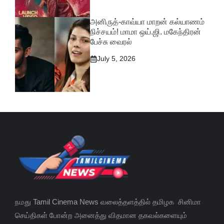
அனிருத்-காவ்யா மாறன் கல்யாணம்
நிச்சயம்! மாமா ஒய்.ஜி. மகேந்திரன்
பேச்சு வைரல்
July 5, 2026
நமது Tamil Cinema News வலைத்தளத்தில் தமிழக சினிமா
செய்திகள் போன்ற அனைத்து விதமான தகவல்களையும்