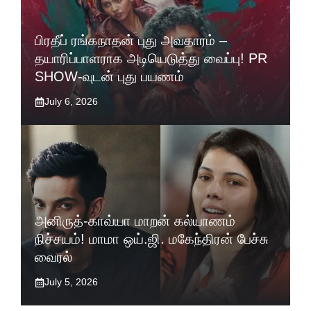
பிரதீப் ரங்கநாதன் புது அவதாரம் –
தயாரிப்பாளராக அடியெடுத்து வைப்பு! PR
SHOW-வுடன் புது பயணம்
July 6, 2026
அனிருத்-காவ்யா மாறன் கல்யாணம்
நிச்சயம்! மாமா ஒய்.ஜி. மகேந்திரன் பேச்சு
வைரல்
July 5, 2026