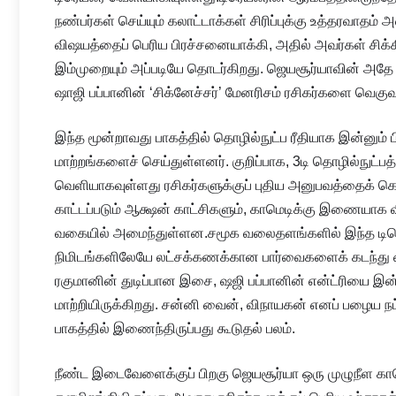
நண்பர்கள் செய்யும் கலாட்டாக்கள் சிரிப்புக்கு உத்தரவாதம்
விஷயத்தைப் பெரிய பிரச்சனையாக்கி, அதில் அவர்கள் சிக்
இம்முறையும் அப்படியே தொடர்கிறது. ஜெயசூர்யாவின் அதே து
ஷாஜி பப்பானின் ‘சிக்னேச்சர்’ மேனரிசம் ரசிகர்களை வெகுவ
இந்த மூன்றாவது பாகத்தில் தொழில்நுட்ப ரீதியாக இன்னும்
மாற்றங்களைச் செய்துள்ளனர். குறிப்பாக, 3டி தொழில்நுட்பத்த
வெளியாகவுள்ளது ரசிகர்களுக்குப் புதிய அனுபவத்தைக் கொடு
காட்டப்படும் ஆக்ஷன் காட்சிகளும், காமெடிக்கு இணையாக வி
வகையில் அமைந்துள்ளன.சமூக வலைதளங்களில் இந்த டிர
நிமிடங்களிலேயே லட்சக்கணக்கான பார்வைகளைக் கடந்து 
ரகுமானின் துடிப்பான இசை, ஷஜி பப்பானின் என்ட்ரியை இன
மாற்றியிருக்கிறது. சன்னி வைன், விநாயகன் எனப் பழைய நட்ச
பாகத்தில் இணைந்திருப்பது கூடுதல் பலம்.
நீண்ட இடைவேளைக்குப் பிறகு ஜெயசூர்யா ஒரு முழுநீள காம