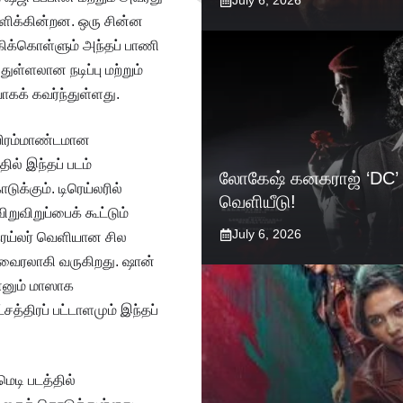
July 6, 2026
 அளிக்கின்றன. ஒரு சின்ன
கிக்கொள்ளும் அந்தப் பாணி
ள்ளலான நடிப்பு மற்றும்
ாகக் கவர்ந்துள்ளது.
 பிரம்மாண்டமான
ில் இந்தப் படம்
லோகேஷ் கனகராஜ் ‘DC’ 
க்கும். டிரெய்லரில்
வெளியீடு!
றுவிறுப்பைக் கூட்டும்
July 6, 2026
ெய்லர் வெளியான சில
வைரலாகி வருகிறது. ஷான்
்னும் மாஸாக
த்திரப் பட்டாளமும் இந்தப்
ெடி படத்தில்