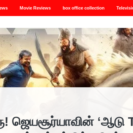
News
Movie Reviews
box office collection
Televisi
ரு! ஜெயசூர்யாவின் ‘ஆடு T