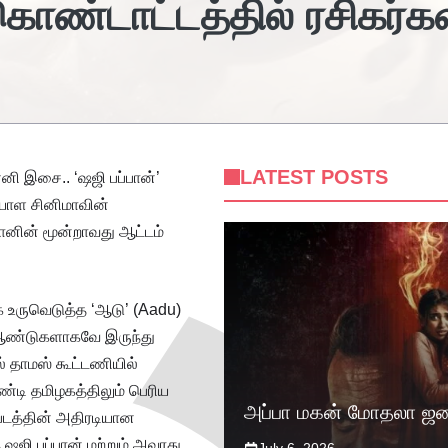
கொண்டாட்டத்தில் ரசிகர்க
LATEST POSTS
னி இசை.. ‘ஷஜி பப்பான்’
ையாள சினிமாவின்
ானின் மூன்றாவது ஆட்டம்
க உருவெடுத்த ‘ஆடு’ (Aadu)
 பல ஆண்டுகளாகவே இருந்து
ல் தாமஸ் கூட்டணியில்
டி தமிழகத்திலும் பெரிய
அப்பா மகன் மோதலா ஜன
 படத்தின் அதிரடியான
 ஷஜி பப்பான் மற்றும் அவரது