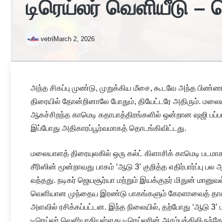
டிரெய்லர் வெளியீடு – 
vetri
March 2, 2026
அந்த சிகப்பு முண்டு, முறுக்கிய மீசை, கூடவே அந்த பிண்ண
திரையில் தோன்றினாலே போதும், தியேட்டரே அதிரும். மல
ஆகச்சிறந்த காமெடி கதாபாத்திரங்களில் ஒன்றான ஷஜி பப்ப
இப்போது அதிகாரப்பூர்வமாகத் தொடங்கிவிட்டது.
மலையாளத் திரையுலகில் ஒரு கல்ட் கிளாசிக் காமெடி படமா
சீரிஸின் மூன்றாவது பாகம் ‘ஆடு 3’ குறித்த எதிர்பார்ப்பு
வந்தது. நடிகர் ஜெயசூர்யா மற்றும் இயக்குநர் மிதுன் மானுவ
வெளியான முந்தைய இரண்டு பாகங்களும் கேரளாவைத் தாண்
அளவில் ரசிக்கப்பட்டன. இந்த நிலையில், தற்போது ‘ஆடு 3’
டிரெய்லர் வெளியாகியுள்ளது.டிரெய்லரின் ஆரம்பத்திலிருந்தே