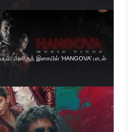
படம்: அனிருத் இசையில் ‘HANGOVA’ பாடல்