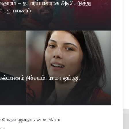
 அவதாரம் – தயாரிப்பாளராக அடியெடுத்து
் புது பயணம்
ல்யாணம் நிச்சயம்! மாமா ஒய்.ஜி.
் மோதலா ஜனநாயகன் vs சிக்மா