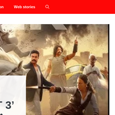
on
Web stories
 3’