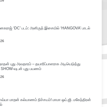
026
கராஜ் ‘DC’ படம்: அனிருத் இசையில் ‘HANGOVA’ பாடல்
026
்கநாதன் புது அவதாரம் – தயாரிப்பாளராக அடியெடுத்து
R SHOW-வுடன் புது பயணம்
026
வ்யா மாறன் கல்யாணம் நிச்சயம்! மாமா ஒய்.ஜி. மகேந்திரன்
ல்