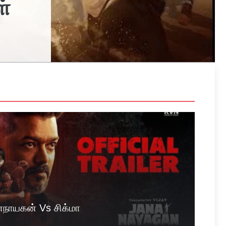
ள்
நாயகன் Vs சிக்மா