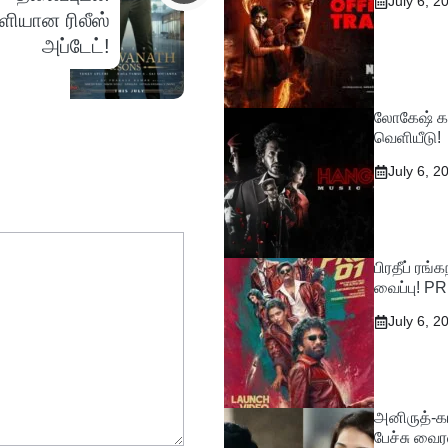
July 6, 2
ியான ரிலீஸ்
அப்டேட்!
லோகேஷ் கன
வெளியீடு!
July 6, 2
பிரதீப் ரங
வைப்பு! P
July 6, 2
அனிருத்-கா
பேச்சு வைர