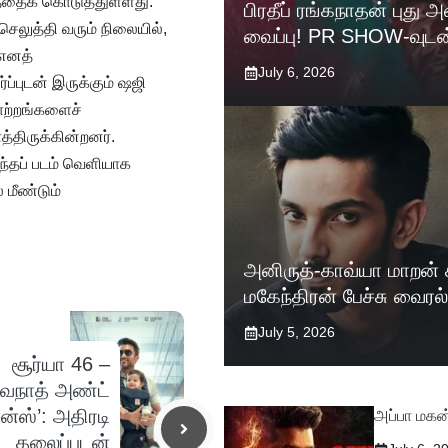
கத்தைக் கொடுத்துள்ளது.
பிரதீப் ரங்கநாதன் புது
லுத்தி வரும் நிலையில்,
வைப்பு! PR SHOW-வுடன
 எனத்
July 6, 2026
ப்புடன் இருக்கும் ஷஜி
ாற்றங்களைச்
்திருக்கின்றனர்.
 இந்தப் படம் வெளியாக
மீண்டும்
அனிருத்-காவ்யா மாறன் க
மகேந்திரன் பேச்சு வைரல்
July 5, 2026
சூர்யா 46 –
்வநாத் அண்ட்
ன்ஸ்’: அதிரடி
அப்பா மகன
தலைப்புடன்