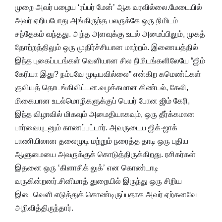
முறை அவர் பழைய ‘ரப்பர் மேன்’ ஆக வரவில்லை.மேடையில்
அவர் ஏறியபோது அங்கிருந்த பலருக்கே ஒரு நிமிடம்
சந்தேகம் வந்தது. அந்த அளவுக்கு உடல் அமைப்பிலும், முகத்
தோற்றத்திலும் ஒரு முதிர்ச்சியான மாற்றம். இணையத்தில்
இந்த புகைப்படங்கள் வெளியான சில நிமிடங்களிலேயே “ஜிம்
கேரியா இது? நம்பவே முடியவில்லை” என்கிற கமெண்ட்கள்
குவியத் தொடங்கிவிட்டன.வழக்கமான கிண்டல், கேலி,
மிகையான உடல்மொழிகளுக்குப் பெயர் போன ஜிம் கேரி,
இந்த விழாவில் மிகவும் அமைதியாகவும், ஒரு தீர்க்கமான
பார்வையுடனும் காணப்பட்டார். அவருடைய ஜிக்-ஜாக்
பாணியிலான தலைமுடி மற்றும் நரைத்த தாடி ஒரு புதிய
ஆளுமையை அவருக்குக் கொடுத்திருக்கிறது. ரசிகர்கள்
இதனை ஒரு ‘கிளாசிக் லுக்’ என கொண்டாடி
வருகின்றனர்.சினிமாத் துறையில் இருந்து ஒரு சிறிய
இடைவெளி எடுத்துக் கொண்டிருப்பதாக அவர் ஏற்கனவே
அறிவித்திருந்தார்.