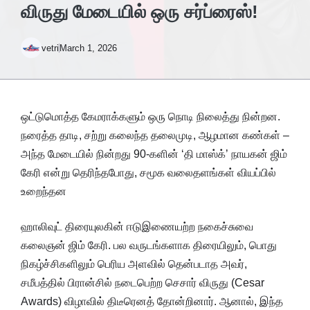
விருது மேடையில் ஒரு சர்ப்ரைஸ்!
vetri
March 1, 2026
ஒட்டுமொத்த கேமராக்களும் ஒரு நொடி நிலைத்து நின்றன.
நரைத்த தாடி, சற்று கலைந்த தலைமுடி, ஆழமான கண்கள் –
அந்த மேடையில் நின்றது 90-களின் ‘தி மாஸ்க்’ நாயகன் ஜிம்
கேரி என்று தெரிந்தபோது, சமூக வலைதளங்கள் வியப்பில்
உறைந்தன
ஹாலிவுட் திரையுலகின் ஈடுஇணையற்ற நகைச்சுவை
கலைஞன் ஜிம் கேரி. பல வருடங்களாக திரையிலும், பொது
நிகழ்ச்சிகளிலும் பெரிய அளவில் தென்படாத அவர்,
சமீபத்தில் பிரான்சில் நடைபெற்ற செசார் விருது (Cesar
Awards) விழாவில் திடீரெனத் தோன்றினார். ஆனால், இந்த