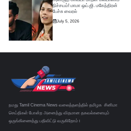
நிச்சயம்! மாமா ஒய்.ஜி. மகேந்திரன்
பேச்சு வைரல்
July 5, 2026
நமது Tamil Cinema News வலைத்தளத்தில் தமிழக சினிமா
செய்திகள் போன்ற அனைத்து விதமான தகவல்களையும்
ஒருங்கிணைத்து பதிவிட்டு வருகிறோம்।