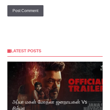
LATEST POSTS
அப்பா மகன் மோதலா ஜனநாயகன் Vs
சிக்மா