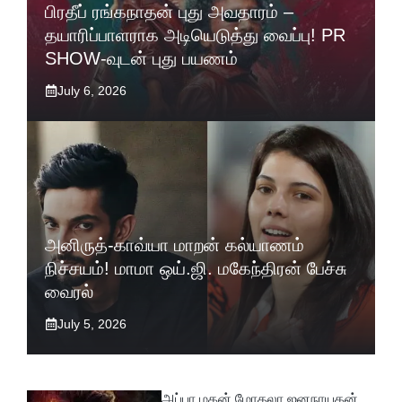
பிரதீப் ரங்கநாதன் புது அவதாரம் –
தயாரிப்பாளராக அடியெடுத்து வைப்பு! PR
SHOW-வுடன் புது பயணம்
July 6, 2026
அனிருத்-காவ்யா மாறன் கல்யாணம்
நிச்சயம்! மாமா ஒய்.ஜி. மகேந்திரன் பேச்சு
வைரல்
July 5, 2026
அப்பா மகன் மோதலா ஜனநாயகன்