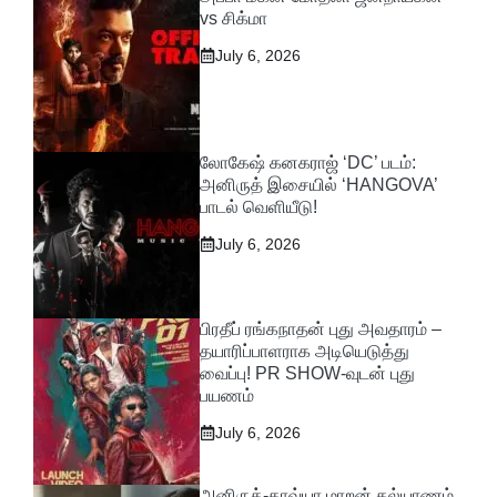
vs சிக்மா
July 6, 2026
லோகேஷ் கனகராஜ் ‘DC’ படம்:
அனிருத் இசையில் ‘HANGOVA’
பாடல் வெளியீடு!
July 6, 2026
பிரதீப் ரங்கநாதன் புது அவதாரம் –
தயாரிப்பாளராக அடியெடுத்து
வைப்பு! PR SHOW-வுடன் புது
பயணம்
July 6, 2026
அனிருத்-காவ்யா மாறன் கல்யாணம்