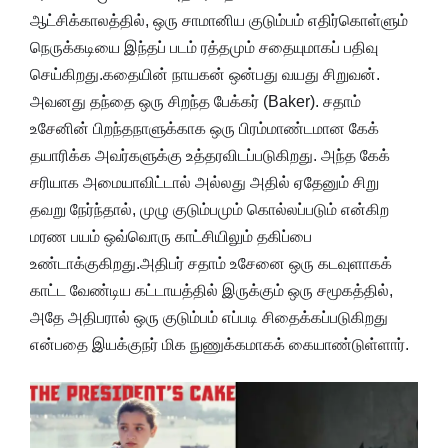
ஆட்சிக்காலத்தில், ஒரு சாமானிய குடும்பம் எதிர்கொள்ளும்
நெருக்கடியை இந்தப் படம் ரத்தமும் சதையுமாகப் பதிவு
செய்கிறது.கதையின் நாயகன் ஒன்பது வயது சிறுவன்.
அவனது தந்தை ஒரு சிறந்த பேக்கர் (Baker). சதாம்
உசேனின் பிறந்தநாளுக்காக ஒரு பிரம்மாண்டமான கேக்
தயாரிக்க அவர்களுக்கு உத்தரவிடப்படுகிறது. அந்த கேக்
சரியாக அமையாவிட்டால் அல்லது அதில் ஏதேனும் சிறு
தவறு நேர்ந்தால், முழு குடும்பமும் கொல்லப்படும் என்கிற
மரண பயம் ஒவ்வொரு காட்சியிலும் தகிப்பை
உண்டாக்குகிறது.அதிபர் சதாம் உசேனை ஒரு கடவுளாகக்
காட்ட வேண்டிய கட்டாயத்தில் இருக்கும் ஒரு சமூகத்தில்,
அதே அதிபரால் ஒரு குடும்பம் எப்படி சிதைக்கப்படுகிறது
என்பதை இயக்குநர் மிக நுணுக்கமாகக் கையாண்டுள்ளார்.