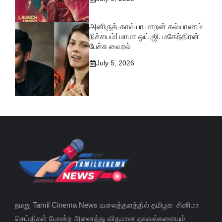
அனிருத்-காவ்யா மாறன் கல்யாணம்
நிச்சயம்! மாமா ஒய்.ஜி. மகேந்திரன்
பேச்சு வைரல்
July 5, 2026
நமது Tamil Cinema News வலைத்தளத்தில் தமிழக சினிமா
செய்திகள் போன்ற அனைத்து விதமான தகவல்களையும்