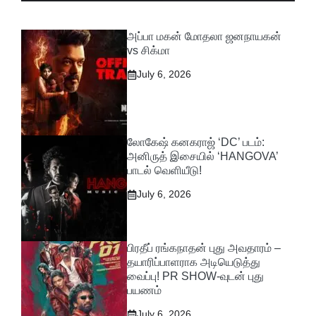
அப்பா மகன் மோதலா ஜனநாயகன்
vs சிக்மா
July 6, 2026
லோகேஷ் கனகராஜ் ‘DC’ படம்:
அனிருத் இசையில் ‘HANGOVA’
பாடல் வெளியீடு!
July 6, 2026
பிரதீப் ரங்கநாதன் புது அவதாரம் –
தயாரிப்பாளராக அடியெடுத்து
வைப்பு! PR SHOW-வுடன் புது
பயணம்
July 6, 2026