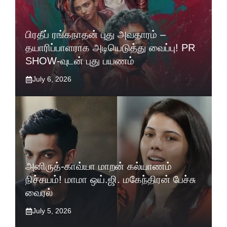
பிரதீப் ரங்கநாதன் புது அவதாரம் –
தயாரிப்பாளராக அடியெடுத்து வைப்பு! PR
SHOW-வுடன் புது பயணம்
July 6, 2026
அனிருத்-காவ்யா மாறன் கல்யாணம்
நிச்சயம்! மாமா ஒய்.ஜி. மகேந்திரன் பேச்சு
வைரல்
July 5, 2026