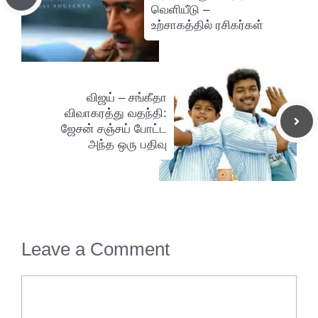
வெளியீடு –
உற்சாகத்தில் ரசிகர்கள்
விஜய் – சங்கீதா
விவாகரத்து வதந்தி:
ஜேசன் சஞ்சய் போட்ட
அந்த ஒரு பதிவு
Leave a Comment
Comment