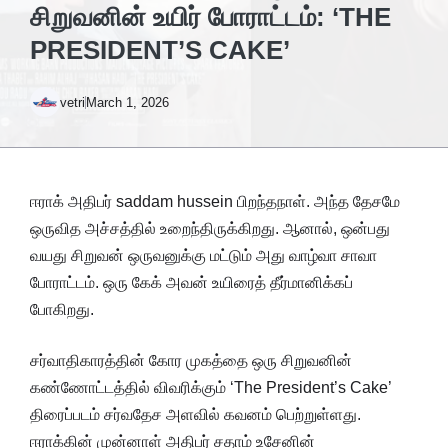
சிறுவனின் உயிர் போராட்டம்: ‘THE
PRESIDENT’S CAKE’
vetri
March 1, 2026
ஈராக் அதிபர் saddam hussein பிறந்தநாள். அந்த தேசமே
ஒருவித அச்சத்தில் உறைந்திருக்கிறது. ஆனால், ஒன்பது
வயது சிறுவன் ஒருவனுக்கு மட்டும் அது வாழ்வா சாவா
போராட்டம். ஒரு கேக் அவன் உயிரைத் தீர்மானிக்கப்
போகிறது.
சர்வாதிகாரத்தின் கோர முகத்தை ஒரு சிறுவனின்
கண்ணோட்டத்தில் விவரிக்கும் ‘The President’s Cake’
திரைப்படம் சர்வதேச அளவில் கவனம் பெற்றுள்ளது.
ஈராக்கின் முன்னாள் அதிபர் சதாம் உசேனின்