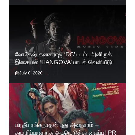
லோகேஷ் கனகராஜ் ‘DC’ படம்: அனிருத்
இசையில் ‘HANGOVA’ பாடல் வெளியீடு!
July 6, 2026
பிரதீப் ரங்கநாதன் புது அவதாரம் –
தயாரிப்பாளராக அடியெடுத்து வைப்பு! PR