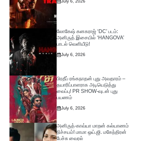
July 6, 2026
லோகேஷ் கனகராஜ் ‘DC’ படம்:
அனிருத் இசையில் ‘HANGOVA’
பாடல் வெளியீடு!
July 6, 2026
பிரதீப் ரங்கநாதன் புது அவதாரம் –
தயாரிப்பாளராக அடியெடுத்து
வைப்பு! PR SHOW-வுடன் புது
பயணம்
July 6, 2026
அனிருத்-காவ்யா மாறன் கல்யாணம்
நிச்சயம்! மாமா ஒய்.ஜி. மகேந்திரன்
பேச்சு வைரல்