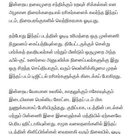
இன்றைய தலைமுறை சந்திக்கும் உறவுச் சிக்கல்கள் என
அழகான திரைக்கதையால் ரசிகர்களைக் கவர்ந்த இந்தப்
படம், திரையரங்குகளில் வெற்றிகரமாக ஓடியது.
தற்போது இந்தப் படத்தின் ஓடிடி உரிமத்தை ஒரு முன்னணி
நிறுவனம் கைப்பற்றியுள்ளது. தியேட்டருக்குச் சென்று
பார்க்கத் தவறியவர்கள் மற்றும் மீண்டும் ஒருமுறை அந்த
ஃபீல்-குட் உணர்வை அனுபவிக்க நினைப்பவர்களுக்கு இது
ஒரு சிறந்த செய்தியாகும். வரும் வெள்ளிக்கிழமை முதல்
இந்தப் படம் டிஜிட்டல் ரசிகர்களுக்குக் கிடைக்கப் போகிறது.
இன்றைய வேகமான உலகில், காதலுக்கும் ஈகோவுக்கும்
இடையிலான மெல்லிய கோட்டை இந்தப் படம் மிக
நுணுக்கமாகப் பேசியிருந்தது. குறிப்பாக, படத்தின் பாடல்கள்
மற்றும் பின்னணி இசை இளைஞர்கள் மத்தியில் ஏற்கனவே
பெரிய ஹிட்டாகியுள்ளது. சமூக வலைதளங்களில் இந்தப்
படத்தின் கிளிப்பிங்ஸ்கள் வைரலாகி வரும் நிலையில், ஓடிடி