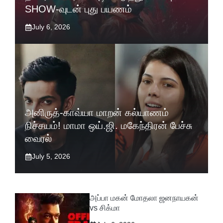
SHOW-வுடன் புது பயணம்
July 6, 2026
அனிருத்-காவ்யா மாறன் கல்யாணம்
நிச்சயம்! மாமா ஒய்.ஜி. மகேந்திரன் பேச்சு
வைரல்
July 5, 2026
அப்பா மகன் மோதலா ஜனநாயகன்
vs சிக்மா