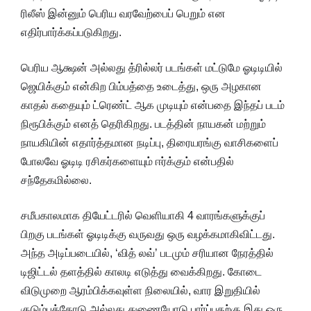
ரிலீஸ் இன்னும் பெரிய வரவேற்பைப் பெறும் என
எதிர்பார்க்கப்படுகிறது.
பெரிய ஆக்ஷன் அல்லது த்ரில்லர் படங்கள் மட்டுமே ஓடிடியில்
ஜெயிக்கும் என்கிற பிம்பத்தை உடைத்து, ஒரு அழகான
காதல் கதையும் ட்ரெண்ட் ஆக முடியும் என்பதை இந்தப் படம்
நிரூபிக்கும் எனத் தெரிகிறது. படத்தின் நாயகன் மற்றும்
நாயகியின் எதார்த்தமான நடிப்பு, திரையரங்கு வாசிகளைப்
போலவே ஓடிடி ரசிகர்களையும் ஈர்க்கும் என்பதில்
சந்தேகமில்லை.
சமீபகாலமாக தியேட்டரில் வெளியாகி 4 வாரங்களுக்குப்
பிறகு படங்கள் ஓடிடிக்கு வருவது ஒரு வழக்கமாகிவிட்டது.
அந்த அடிப்படையில், ‘வித் லவ்’ படமும் சரியான நேரத்தில்
டிஜிட்டல் தளத்தில் காலடி எடுத்து வைக்கிறது. கோடை
விடுமுறை ஆரம்பிக்கவுள்ள நிலையில், வார இறுதியில்
குடும்பத்தோடு அல்லது துணையோடு பார்ப்பதற்கு இது ஒரு