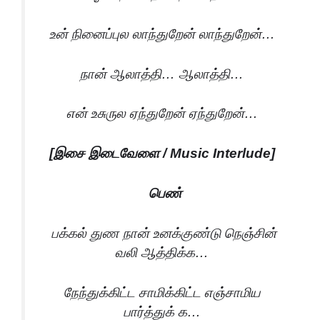
உன் நினைப்புல லாந்துறேன் லாந்துறேன்…
நான் ஆலாத்தி… ஆலாத்தி…
என் உசுருல ஏந்துறேன் ஏந்துறேன்…
[இசை இடைவேளை / Music Interlude]
பெண்
பக்கல் துண நான் உனக்குண்டு நெஞ்சின்
வலி ஆத்திக்க…
நேந்துக்கிட்ட சாமிக்கிட்ட எஞ்சாமிய
பார்த்துக் க…