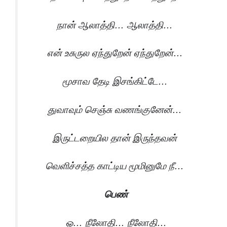
நான் ஆலாத்தி… ஆலாத்தி…
என் உசுருல ஏந்துறேன் ஏந்துறேன்…
மூசாவ தேடி இசங்கிட்டே…
துவாவும் செஞ்சு வணங்குனேன்…
இருட்டறையில தான் இருந்தவன்
வெளிச்சத்த காட்டிய மூமினுமே நீ…
பெண்
ஓ… நீலோதி… நீலோதி…