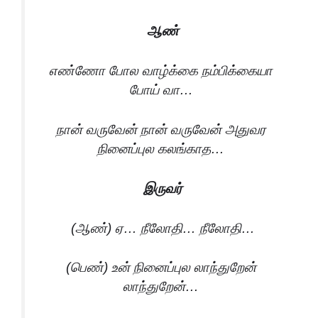
ஆண்
எண்ணோ போல வாழ்க்கை நம்பிக்கையா
போய் வா…
நான் வருவேன் நான் வருவேன் அதுவர
நினைப்புல கலங்காத…
இருவர்
(ஆண்) ஏ… நீலோதி… நீலோதி…
(பெண்) உன் நினைப்புல லாந்துறேன்
லாந்துறேன்…