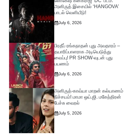
லோகேஷ் கனகராஜ் ‘DC’ படம்:
அனிருத் இசையில் ‘HANGOVA’
பாடல் வெளியீடு!
July 6, 2026
பிரதீப் ரங்கநாதன் புது அவதாரம் –
தயாரிப்பாளராக அடியெடுத்து
வைப்பு! PR SHOW-வுடன் புது
பயணம்
July 6, 2026
அனிருத்-காவ்யா மாறன் கல்யாணம்
நிச்சயம்! மாமா ஒய்.ஜி. மகேந்திரன்
பேச்சு வைரல்
July 5, 2026