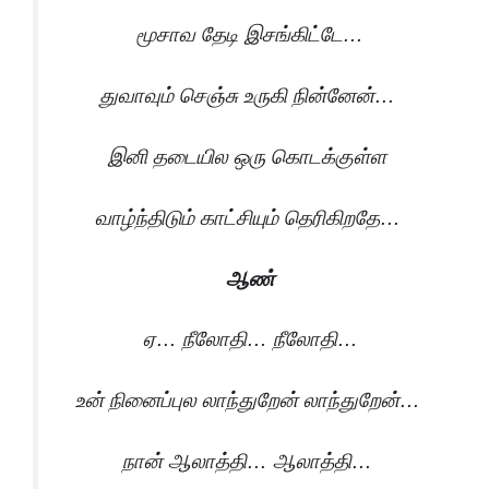
மூசாவ தேடி இசங்கிட்டே…
துவாவும் செஞ்சு உருகி நின்னேன்…
இனி தடையில ஒரு கொடக்குள்ள
வாழ்ந்திடும் காட்சியும் தெரிகிறதே…
ஆண்
ஏ… நீலோதி… நீலோதி…
உன் நினைப்புல லாந்துறேன் லாந்துறேன்…
நான் ஆலாத்தி… ஆலாத்தி…