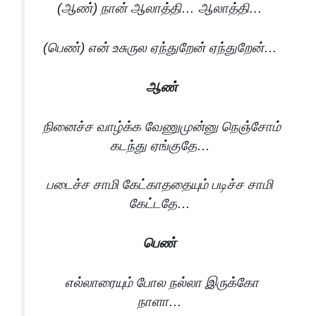
(ஆண்) நான் ஆலாத்தி… ஆலாத்தி…
(பெண்) என் உசுருல ஏந்துறேன் ஏந்துறேன்…
ஆண்
நினைச்ச வாழ்க்க வேணுமுன்னு நெஞ்சோம்
கடந்து ஏங்குதே…
படைச்ச சாமி கேட்காததையும் படிச்ச சாமி
கேட்டதே…
பெண்
எல்லாரையும் போல நல்லா இருக்கோ
நாளா…