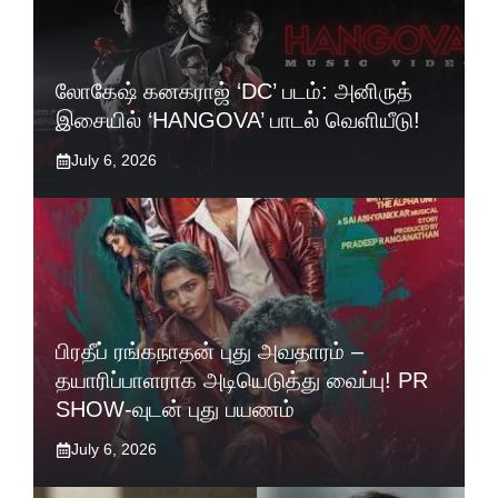
லோகேஷ் கனகராஜ் ‘DC’ படம்: அனிருத்
இசையில் ‘HANGOVA’ பாடல் வெளியீடு!
July 6, 2026
பிரதீப் ரங்கநாதன் புது அவதாரம் –
தயாரிப்பாளராக அடியெடுத்து வைப்பு! PR
SHOW-வுடன் புது பயணம்
July 6, 2026