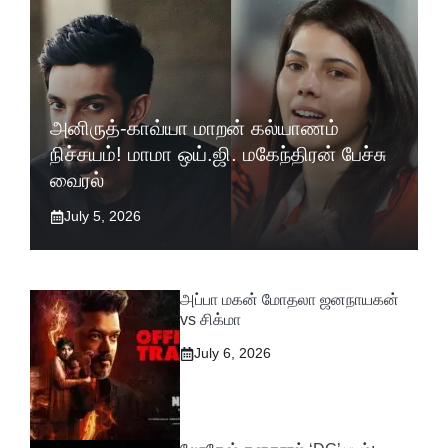
அனிருத்-காவ்யா மாறன் கல்யாணம்
நிச்சயம்! மாமா ஒய்.ஜி. மகேந்திரன் பேச்சு
வைரல்
July 5, 2026
அப்பா மகன் மோதலா ஜனநாயகன்
vs சிக்மா
July 6, 2026