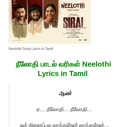
Neelothi Song Lyrics in Tamil
நீலோதி பாடல் வரிகள் Neelothi
Lyrics in Tamil
ஆண்
ஏ… நீலோதி… நீலோதி…
உன் நினைப்புல லாந்துறேன் லாந்துறேன்…