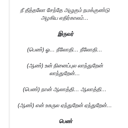
நீ தீத்தலோ சேந்தே அழுகும் நமக்குண்டு
அழகிய எதிர்காலம்…
இருவர்
(பெண்) ஓ… நீலோதி… நீலோதி…
(ஆண்) உன் நினைப்புல லாந்துறேன்
லாந்துறேன்…
(பெண்) நான் ஆலாத்தி… ஆலாத்தி…
(ஆண்) என் உசுருல ஏந்துறேன் ஏந்துறேன்…
பெண்