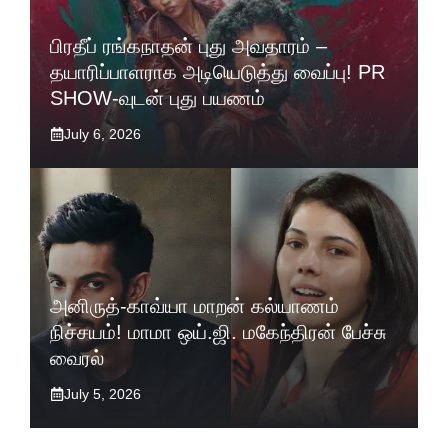
பிரதீப் ரங்கநாதன் புது அவதாரம் –
தயாரிப்பாளராக அடியெடுத்து வைப்பு! PR
SHOW-வுடன் புது பயணம்
July 6, 2026
அனிருத்-காவ்யா மாறன் கல்யாணம்
நிச்சயம்! மாமா ஒய்.ஜி. மகேந்திரன் பேச்சு
வைரல்
July 5, 2026