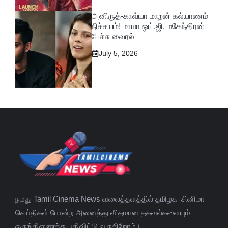
அனிருத்-காவ்யா மாறன் கல்யாணம்
நிச்சயம்! மாமா ஒய்.ஜி. மகேந்திரன்
பேச்சு வைரல்
July 5, 2026
நமது Tamil Cinema News வலைத்தளத்தில் தமிழக சினிமா
செய்திகள் போன்ற அனைத்து விதமான தகவல்களையும்
ஒருங்கிணைத்து பதிவிட்டு வருகிறோம்।