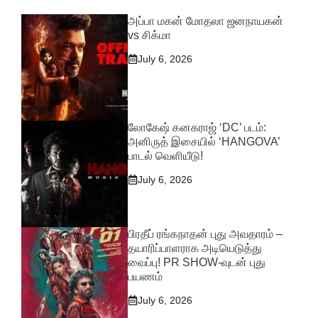
அப்பா மகன் மோதலா ஜனநாயகன்
vs சிக்மா
July 6, 2026
லோகேஷ் கனகராஜ் ‘DC’ படம்:
அனிருத் இசையில் ‘HANGOVA’
பாடல் வெளியீடு!
July 6, 2026
பிரதீப் ரங்கநாதன் புது அவதாரம் –
தயாரிப்பாளராக அடியெடுத்து
வைப்பு! PR SHOW-வுடன் புது
பயணம்
July 6, 2026