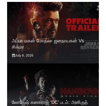
அப்பா மகன் மோதலா ஜனநாயகன் Vs
சிக்மா
July 6, 2026
லோகேஷ் கனகராஜ் ‘DC’ படம்: அனிருத்