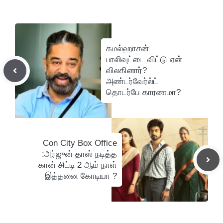
கமல்ஹாசன்
பாலிவுட்டை விட்டு ஏன்
விலகினார்?
அண்டர்வேர்ல்ட்
தொடர்பே காரணமா?
Con City Box Office
:அர்ஜுன் தாஸ் நடித்த
கான் சிட்டி 2 ஆம் நாள்
இத்தனை கோடியா ?