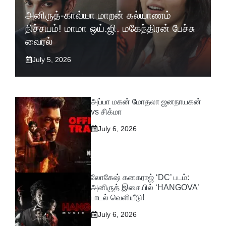
அனிருத்-காவ்யா மாறன் கல்யாணம்
நிச்சயம்! மாமா ஒய்.ஜி. மகேந்திரன் பேச்சு
வைரல்
July 5, 2026
அப்பா மகன் மோதலா ஜனநாயகன்
vs சிக்மா
July 6, 2026
லோகேஷ் கனகராஜ் ‘DC’ படம்:
அனிருத் இசையில் ‘HANGOVA’
பாடல் வெளியீடு!
July 6, 2026