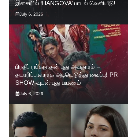
இசையில் ‘HANGOVA’ பாடல் வெளியீடு!
July 6, 2026
பிரதீப் ரங்கநாதன் புது அவதாரம் –
தயாரிப்பாளராக அடியெடுத்து வைப்பு! PR
SHOW-வுடன் புது பயணம்
July 6, 2026