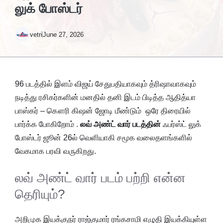
லுக் போஸ்டர்
vetri
June 27, 2026
96 படத்தில் இளம் விஜய் சேதுபதியாகவும் த்ரிஷாவாகவும்
நடித்து ரசிகர்களின் மனதில் தனி இடம் பிடித்த ஆதித்யா
பாஸ்கர் – கௌரி கிஷன் ஜோடி மீண்டும் ஒரே திரையில்
பார்க்க போகிறோம் .
லவ் அண்ட் வார் படத்தின்
ஃபர்ஸ்ட் லுக்
போஸ்டர் ஜூன் 26ல் வெளியாகி சமூக வலைதளங்களில்
வேகமாக பரவி வருகிறது.
லவ் அண்ட் வார் படம் பற்றி என்ன
தெரியும்?
அறிமுக இயக்குநர் ராஜ்குமார் ரங்கசாமி எழுதி இயக்கியுள்ள