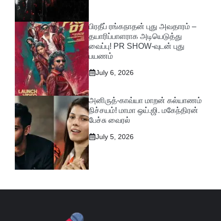
பிரதீப் ரங்கநாதன் புது அவதாரம் –
தயாரிப்பாளராக அடியெடுத்து
வைப்பு! PR SHOW-வுடன் புது
பயணம்
July 6, 2026
அனிருத்-காவ்யா மாறன் கல்யாணம்
நிச்சயம்! மாமா ஒய்.ஜி. மகேந்திரன்
பேச்சு வைரல்
July 5, 2026