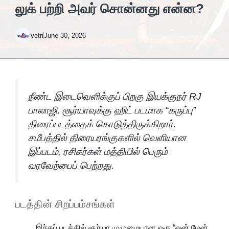
லுக் பற்றி அவர் சொன்னது என்ன?
vetri
June 30, 2026
நீண்ட இடைவெளிக்குப் பிறகு இயக்குநர் RJ
பாலாஜி, சூர்யாவுக்கு ஹிட் படமாக “கருப்பு”
திரைப்படத்தைக் கொடுத்திருக்கிறார்.
சமீபத்தில் திரையரங்குகளில் வெளியான
இப்படம், ரசிகர்கள் மத்தியில் பெரும்
வரவேற்பைப் பெற்றது.
படத்தின் சிறப்பம்சங்கள்
இந்தப் படத்தில் சூர்யா முழுமையான ஒரு “ஒன் மேன்