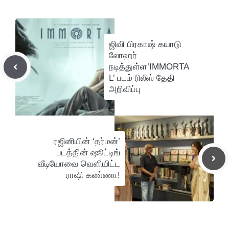
ஜிவி பிரகாஷ் கயாடு
லோஹர்
நடித்துள்ள’IMMORTA
L’ படம் ரிலீஸ் தேதி
அறிவிப்பு
ரஜினியின் ‘தர்மன்’
படத்தின் ஷூட்டிங்
வீடியோவை வெளியிட்ட
ராஷி கண்ணா!