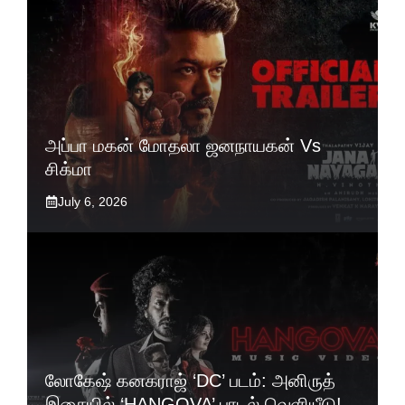
அப்பா மகன் மோதலா ஜனநாயகன் Vs
சிக்மா
July 6, 2026
லோகேஷ் கனகராஜ் ‘DC’ படம்: அனிருத்
இசையில் ‘HANGOVA’ பாடல் வெளியீடு!