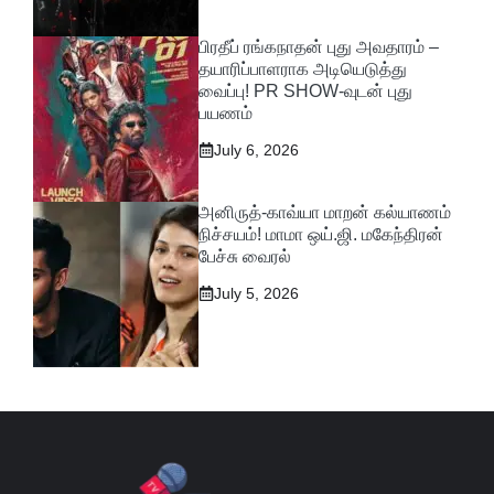
பிரதீப் ரங்கநாதன் புது அவதாரம் –
தயாரிப்பாளராக அடியெடுத்து
வைப்பு! PR SHOW-வுடன் புது
பயணம்
July 6, 2026
அனிருத்-காவ்யா மாறன் கல்யாணம்
நிச்சயம்! மாமா ஒய்.ஜி. மகேந்திரன்
பேச்சு வைரல்
July 5, 2026