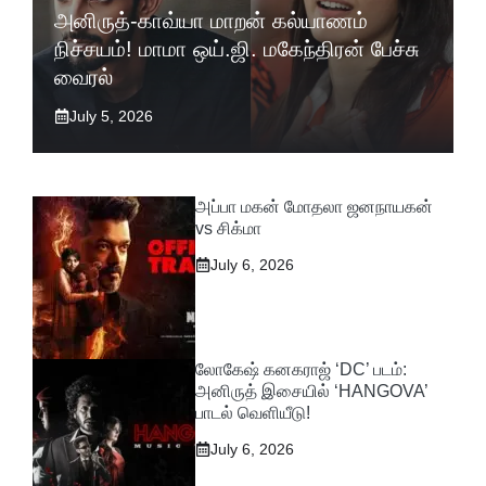
அனிருத்-காவ்யா மாறன் கல்யாணம்
நிச்சயம்! மாமா ஒய்.ஜி. மகேந்திரன் பேச்சு
வைரல்
July 5, 2026
அப்பா மகன் மோதலா ஜனநாயகன்
vs சிக்மா
July 6, 2026
லோகேஷ் கனகராஜ் ‘DC’ படம்:
அனிருத் இசையில் ‘HANGOVA’
பாடல் வெளியீடு!
July 6, 2026