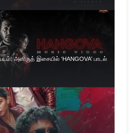
படம்: அனிருத் இசையில் ‘HANGOVA’ பாடல்