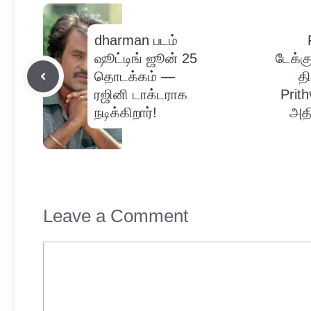
dharman படம்
ஷூட்டிங் ஜூன் 25
டேக்கு
தொடக்கம் —
த
ரஜினி டாக்டராக
Prit
நடிக்கிறார்!
அதி
Leave a Comment
Comment