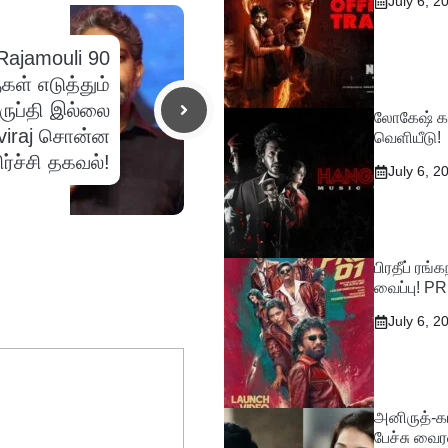
July 6, 2
Rajamouli 90
கள் எடுத்தும்
ிருப்தி இல்லை
லோகேஷ் கன
hviraj சொன்ன
வெளியீடு!
ர்ச்சி தகவல்!
July 6, 2
பிரதீப் ரங
வைப்பு! P
July 6, 2
அனிருத்-கா
பேச்சு வைர