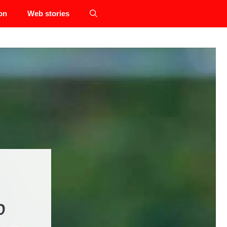
on
Web stories
்