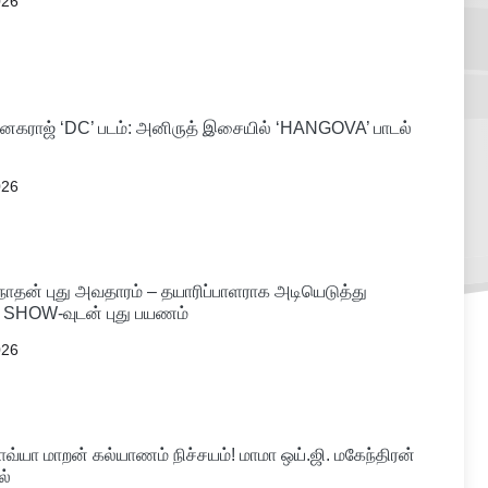
026
கராஜ் ‘DC’ படம்: அனிருத் இசையில் ‘HANGOVA’ பாடல்
026
்கநாதன் புது அவதாரம் – தயாரிப்பாளராக அடியெடுத்து
R SHOW-வுடன் புது பயணம்
026
வ்யா மாறன் கல்யாணம் நிச்சயம்! மாமா ஒய்.ஜி. மகேந்திரன்
ல்