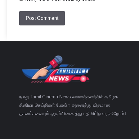
நமது Tamil Cinema News வலைத்தளத்தில் தமிழக
சினிமா செய்திகள் போன்ற அனைத்து விதமான
தகவல்களையும் ஒருங்கிணைத்து பதிவிட்டு வருகிறோம்।