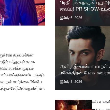
பிரதீப் ரங்கநாதன் புது
வைப்பு! PR SHOW-வுடன
July 6, 2026
ுகளுக்கோ திறமைக்கோ
குடும்ப ஆதரவும் சமூக
அனிருத்-காவ்யா மாறன் க
ில் சாதிக்க முடியும்
மகேந்திரன் பேச்சு வைரல்
மணம் செய்துகொண்ட பிறகும்
July 5, 2026
ுகளை தன் வாழ்க்கையிலேயே
ருத்தும் சேர்ந்தே வருகின்றன.
அப்பா மகன