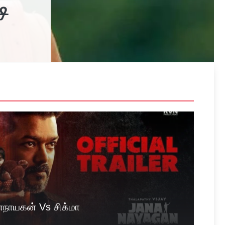
ி
நாயகன் Vs சிக்மா