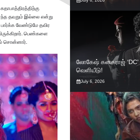
July 6, 2026
கதாபாத்திரத்திற்கு
எந்த தவறும் இல்லை என்று
பார்க்க வேண்டுமே தவிர
யிருக்கிறார். பெண்களை
ம் சொன்னார்.
லோகேஷ் கனகராஜ் ‘DC’ 
வெளியீடு!
July 6, 2026