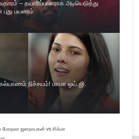
 அவதாரம் – தயாரிப்பாளராக அடியெடுத்து
் புது பயணம்
ல்யாணம் நிச்சயம்! மாமா ஒய்.ஜி.
் மோதலா ஜனநாயகன் vs சிக்மா