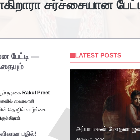
ோகிறாரா சர்ச்சையான பேட்ட
ான பேட்டி —
LATEST POSTS
்தையும்
கும் நடிகை
Rakul Preet
ங்களில் வைரலாகி
ளின் தொழில் வாழ்க்கை
ுக்கிறார்.
அப்பா மகன் மோதலா ஜன
ெளிவான பதில்!