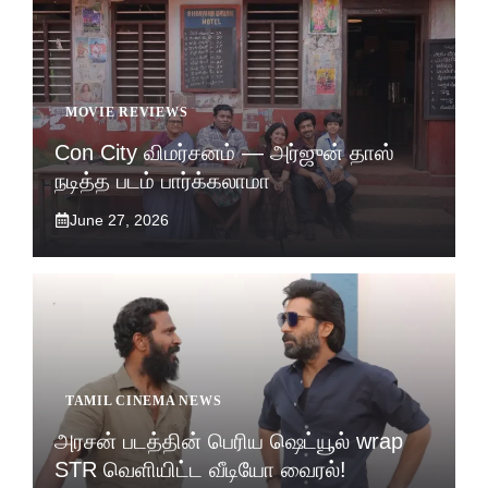
MOVIE REVIEWS
Con City விமர்சனம் — அர்ஜுன் தாஸ்
நடித்த படம் பார்க்கலாமா
June 27, 2026
TAMIL CINEMA NEWS
அரசன் படத்தின் பெரிய ஷெட்யூல் wrap
STR வெளியிட்ட வீடியோ வைரல்!