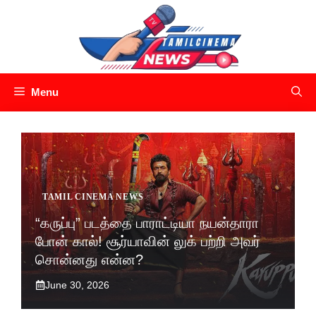
Skip
to
content
Menu
TAMIL CINEMA NEWS
“கருப்பு” படத்தை பாராட்டியா நயன்தாரா
போன் கால்! சூர்யாவின் லுக் பற்றி அவர்
சொன்னது என்ன?
June 30, 2026