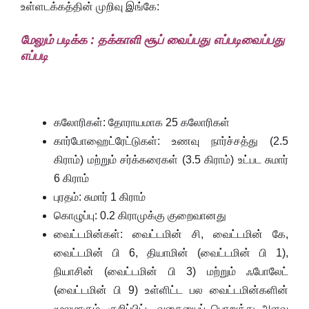
உள்ளடக்கத்தின் முறிவு இங்கே:
மேலும் படிக்க :
தக்காளி சூப் வைப்பது எப்படிவைப்பது
எப்படி
கலோரிகள்: தோராயமாக 25 கலோரிகள்
கார்போஹைட்ரேட்டுகள்: உணவு நார்ச்சத்து (2.5
கிராம்) மற்றும் சர்க்கரைகள் (3.5 கிராம்) உட்பட சுமார்
6 கிராம்
புரதம்: சுமார் 1 கிராம்
கொழுப்பு: 0.2 கிராமுக்கு குறைவானது
வைட்டமின்கள்: வைட்டமின் சி, வைட்டமின் கே,
வைட்டமின் பி 6, தியாமின் (வைட்டமின் பி 1),
நியாசின் (வைட்டமின் பி 3) மற்றும் ஃபோலேட்
(வைட்டமின் பி 9) உள்ளிட்ட பல வைட்டமின்களின்
மூலமாகும். குறிப்பிட்ட வகையைப் பொறுத்து அளவு