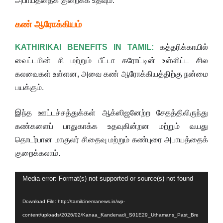
அபாயத்தைக் குறைக்க உதவும்.
கண் ஆரோக்கியம்
KATHIRIKAI BENEFITS IN TAMIL:
கத்தரிக்காயில்
வைட்டமின் சி மற்றும் பீட்டா கரோட்டின் உள்ளிட்ட சில
கலவைகள் உள்ளன, அவை கண் ஆரோக்கியத்திற்கு நன்மை
பயக்கும்.
இந்த ஊட்டச்சத்துக்கள் ஆக்ஸிஜனேற்ற சேதத்திலிருந்து
கண்களைப் பாதுகாக்க உதவுகின்றன மற்றும் வயது
தொடர்பான மாகுலர் சிதைவு மற்றும் கண்புரை அபாயத்தைக்
குறைக்கலாம்.
Video
Media error: Format(s) not supported or source(s) not found
Player
Download File: http://tamilcinemanews.in/wp-
content/uploads/2026/02/Kanaa_Kandenadi_S01E29_Uthamans_Past_Bre