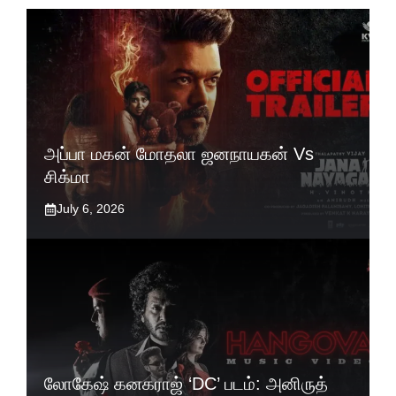
அப்பா மகன் மோதலா ஜனநாயகன் Vs
சிக்மா
July 6, 2026
லோகேஷ் கனகராஜ் ‘DC’ படம்: அனிருத்